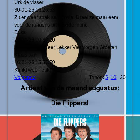
Urk de visser
30-01-26
16:26:53
Zit er weer strak aan Erwin! Draai ze maar eem
voor de jongens uit tweede mond
Buks
22-01-26
10:33:20
Jan Hij Gaat Weer Lekker Vanmorgen Groeten
Klaas Jan
16-01-26
15:57:59
Klinkt weer leuk!
Volgende
Tonen:
5
10
20
Artiest van de maand augustus:
Die Flippers!