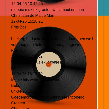
15-04-26
10:42:45
moooie muziek groeten williamuut emmen
Christiaan de Maltie Man
12-04-26
15:28:21
Frits Bos
heel erg bedankt voor de reactie daar doen we het
voor nog een hele fijne zondag toegewenst.
Frits Bos
12-04-26
11:40:02
Weer mooie muziek, groetjes
Gerrit
11-04-26
18:12:40
Mooie hits wederom. Gr Gerrit.
Buks
04-04-26
10:20:38
Goedemorgen Henk Klinkt Weer Picobello
Groeten
Christiaan