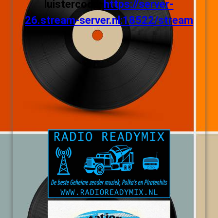
luistercode:
https://server-
26.stream-server.nl:18522/stream