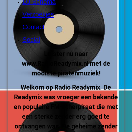
DJ Schema
Verzoekjes
Contact
Social
Luister nu naar
www.RadioReadymix.nl met de
mooiste piratenmuziek!
Welkom op Radio Readymix. De
Readymix was vroeger een bekende
en populaire FM-etherpiraat die met
een sterke zender erg goed te
ontvangen was. De geheime zender