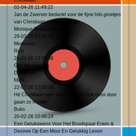
02-04-26
11:49:22
Jan de Zwerver bedankt voor de fijne hits groetjes
van Christiaan en mijn moeder
Monique RolandGeers
29-03-26
17:56:28
Mooiweer
Rick
26-03-26
13:00:38
Giet der weer bij
Dikke Hits
Mark
22-03-26
17:03:16
Hé Christiaan hele dag super muziek mooi door
gaan zo moatie.
Buks
20-02-26
10:46:24
Een Gelukswens Voor Het Bruidspaar Erwin &
Desiree Op Een Mooi En Gelukkig Leven