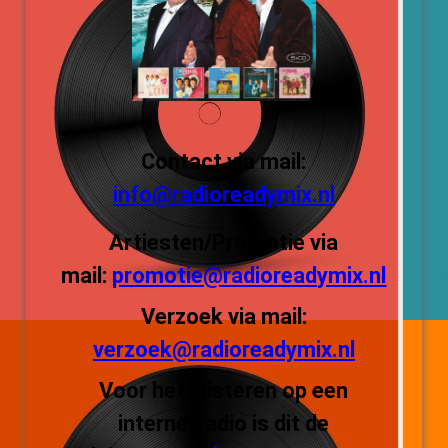
Contact via mail:
info@radioreadymix.nl
Artiesten/Promotie via
mail:
promotie@radioreadymix.nl
Verzoek via mail:
verzoek@radioreadymix.nl
Voor het luisteren op een
internetradio is dit de