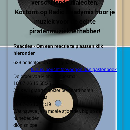
verschillende dialecten.
Kortom: op Radio Readymix hoor je
muziek voor de echte
piratenmuziekliefhebber!
Reacties - Om een reactie te plaatsen klik
hieronder
628 berichten op 32 pagina's
Nieuw bericht toevoegen aan gastenboek
De broer van Piebe Piebesma
10-07-26
15:58:25
Jo ik wil graag ff dokter bernhard horen
Piebe Piebesma
10-07-26
13:24:19
Wat hawwe jo in moaie stjoerder, big up de
hunebedden.
dion snippe