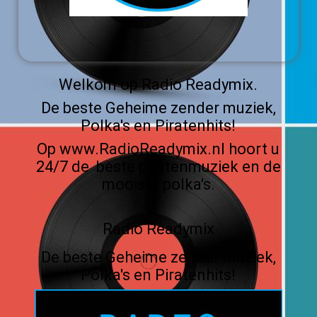
Welkom op Radio Readymix.
De beste Geheime zender muziek,
Polka's en Piratenhits!
Op www.RadioReadymix.nl hoort u
24/7 de beste piratenmuziek en de
mooiste polka's.
Radio Readymix
De beste Geheime zender muziek,
Polka's en Piratenhits!