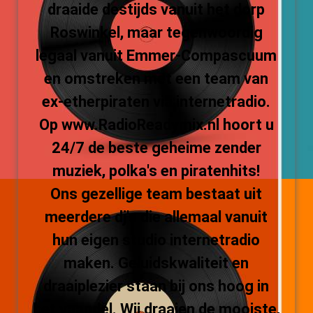
draaide destijds vanuit het dorp
Roswinkel, maar tegenwoordig
legaal vanuit Emmer-Compascuum
en omstreken met een team van
ex-etherpiraten via internetradio.
Op www.RadioReadymix.nl hoort u
24/7 de beste geheime zender
muziek, polka's en piratenhits!
Ons gezellige team bestaat uit
meerdere dj's die allemaal vanuit
hun eigen studio internetradio
maken. Geluidskwaliteit en
draaiplezier staan bij ons hoog in
het vaandel. Wij draaien de mooiste,