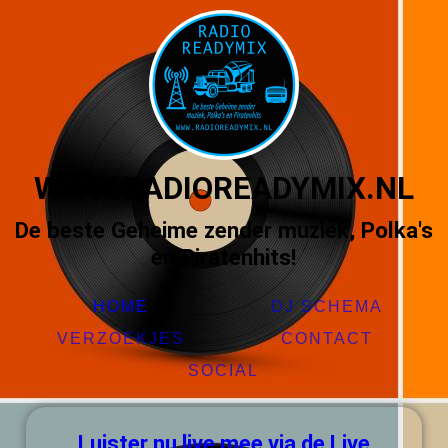
WWW.RADIOREADYMIX.NL
De beste Geheime zender muziek, Polka's
en Piratenhits!
HOME
DJ SCHEMA
VERZOEKJES
CONTACT
SOCIAL
Luister nu live mee via de Live