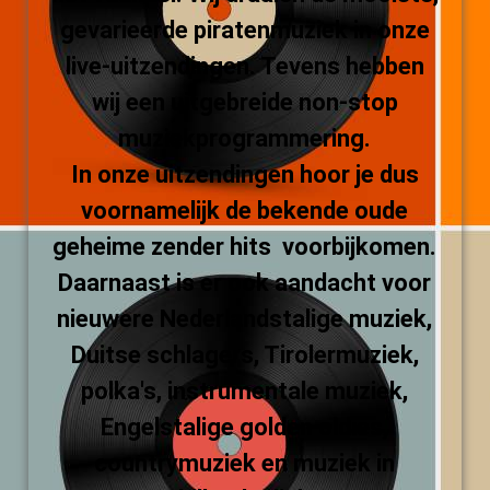
gevarieerde piratenmuziek in onze
live-uitzendingen. Tevens hebben
wij een uitgebreide non-stop
muziekprogrammering.
In onze uitzendingen hoor je dus
voornamelijk de bekende oude
geheime zender hits voorbijkomen.
Daarnaast is er ook aandacht voor
nieuwere Nederlandstalige muziek,
Duitse schlagers, Tirolermuziek,
polka's, instrumentale muziek,
Engelstalige golden oldies,
countrymuziek en muziek in