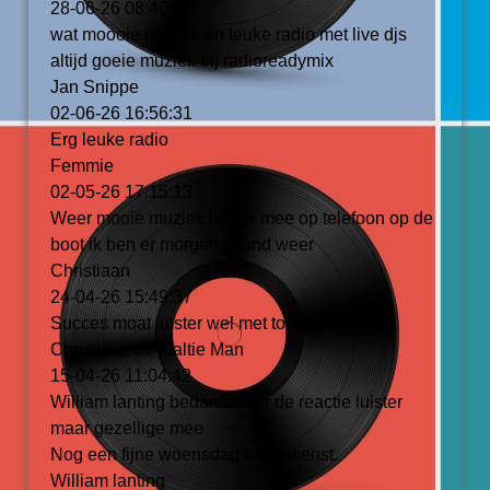
28-06-26
08:46:12
wat moooie muziek en leuke radio met live djs
altijd goeie muziek bij radioreadymix
Jan Snippe
02-06-26
16:56:31
Erg leuke radio
Femmie
02-05-26
17:15:13
Weer mooie muziek luister mee op telefoon op de
boot ik ben er morgen avond weer
Christiaan
24-04-26
15:49:37
Succes moat luister wel met tot Donderdag.
Christiaan de Maltie Man
15-04-26
11:04:42
William lanting bedankt voor de reactie luister
maar gezellige mee
Nog een fijne woensdag toegewenst.
William lanting