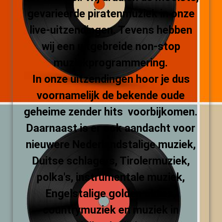
gevarieerde piratenmuziek in onze
live-uitzendingen. Tevens hebben
wij een uitgebreide non-stop
muziekprogrammering.
In onze uitzendingen hoor je dus
voornamelijk de bekende oude
geheime zender hits voorbijkomen.
Daarnaast is er ook aandacht voor
nieuwere Nederlandstalige muziek,
Duitse schlagers, Tirolermuziek,
polka's, instrumentale muziek,
Engelstalige golden oldies,
countrymuziek en muziek in