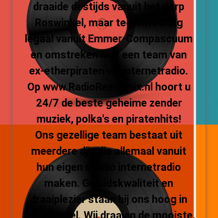
draaide destijds vanuit het dorp
Roswinkel, maar tegenwoordig
legaal vanuit Emmer-Compascuum
en omstreken met een team van
ex-etherpiraten via internetradio.
Op www.RadioReadymix.nl hoort u
24/7 de beste geheime zender
muziek, polka's en piratenhits!
Ons gezellige team bestaat uit
meerdere dj's die allemaal vanuit
hun eigen studio internetradio
maken. Geluidskwaliteit en
draaiplezier staan bij ons hoog in
het vaandel. Wij draaien de mooiste,