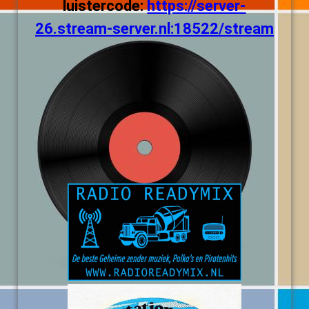
luistercode:
https://server-
26.stream-server.nl:18522/stream