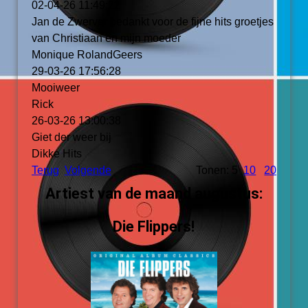
02-04-26
11:49:22
Jan de Zwerver bedankt voor de fijne hits groetjes
van Christiaan en mijn moeder
Monique RolandGeers
29-03-26
17:56:28
Mooiweer
Rick
26-03-26
13:00:38
Giet der weer bij
Dikke Hits
Terug
Volgende
Tonen: 5
10
20
Artiest van de maand augustus:
Die Flippers!