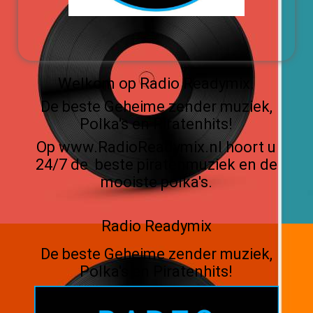
Welkom op Radio Readymix.
De beste Geheime zender muziek,
Polka's en Piratenhits!
Op www.RadioReadymix.nl hoort u
24/7 de beste piratenmuziek en de
mooiste polka's.
Radio Readymix
De beste Geheime zender muziek,
Polka's en Piratenhits!