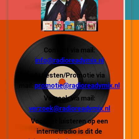
Contact via mail:
info@radioreadymix.nl
Artiesten/Promotie via
mail:
promotie@radioreadymix.nl
Verzoek via mail:
verzoek@radioreadymix.nl
Voor het luisteren op een
internetradio is dit de