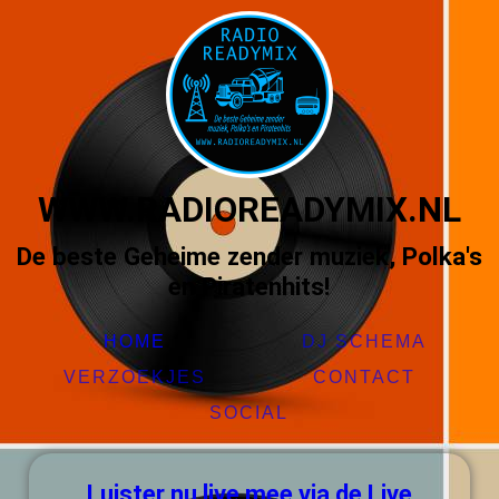
WWW.RADIOREADYMIX.NL
De beste Geheime zender muziek, Polka's
en Piratenhits!
HOME
DJ SCHEMA
VERZOEKJES
CONTACT
SOCIAL
Luister nu live mee via de Live