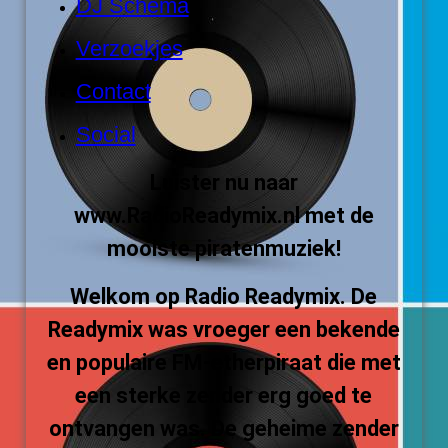
DJ Schema
Verzoekjes
Contact
Social
Luister nu naar
www.RadioReadymix.nl met de
mooiste piratenmuziek!
Welkom op Radio Readymix. De
Readymix was vroeger een bekende
en populaire FM-etherpiraat die met
een sterke zender erg goed te
ontvangen was. De geheime zender