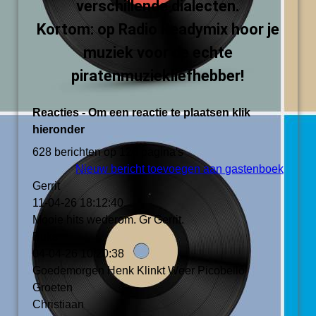
verschillende dialecten.
Kortom: op Radio Readymix hoor je
muziek voor de echte
piratenmuziekliefhebber!
Reacties - Om een reactie te plaatsen klik
hieronder
628 berichten op 126 pagina's
Nieuw bericht toevoegen aan gastenboek
Gerrit
11-04-26
18:12:40
Mooie hits wederom. Gr Gerrit.
Buks
04-04-26
10:20:38
Goedemorgen Henk Klinkt Weer Picobello
Groeten
Christiaan