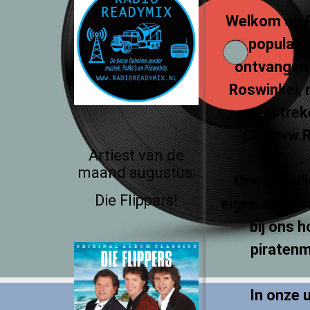
Welkom op R
populair
ontvangen 
Roswinkel,
omstreke
Op www.Ra
Artiest van de
maand augustus:
Ons gezelli
Die Flippers!
eigen studio 
bij ons 
piratenm
In onze 