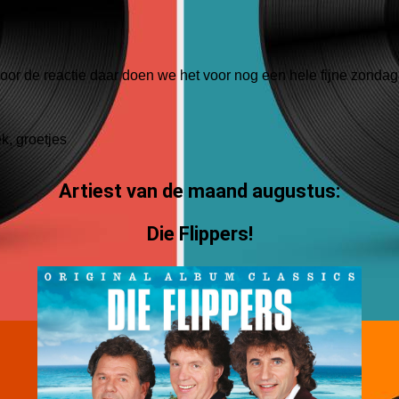
oor de reactie daar doen we het voor nog een hele fijne zonda
, groetjes
Artiest van de maand augustus:
Die Flippers!