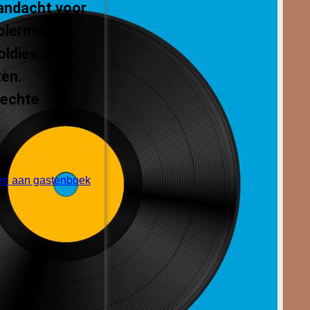
andacht voor
olermuziek,
oldies,
ten.
 echte
en aan gastenboek