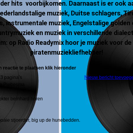
der hits voorbijkomen. Daarnaast is er ook a
ederlandstalige muziek, Duitse schlagers, Tir
s, instrumentale muziek, Engelstalige golden 
ntrymuziek en muziek in verschillende dialec
m: op Radio Readymix hoor je muziek voor de
piratenmuziekliefhebber!
 reactie te plaatsen klik hieronder
63 pagina's
Nieuw bericht toevoeg
be Piebesma
dokter bernhard horen
oaie stjoerder, big up de hunebedden.