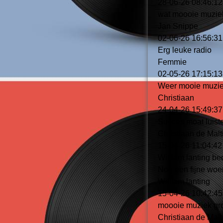
28-06-26
08:46:12
wat moooie muziek 
Jan Snippe
02-06-26
16:56:31
Erg leuke radio
Femmie
02-05-26
17:15:13
Weer mooie muziek
Christiaan
24-04-26
15:49:37
Succes moat luist
Christiaan de Mal
15-04-26
11:04:42
William lanting be
Nog een fijne wo
William lanting
15-04-26
10:42:45
moooie muziek gr
Christiaan de Mal