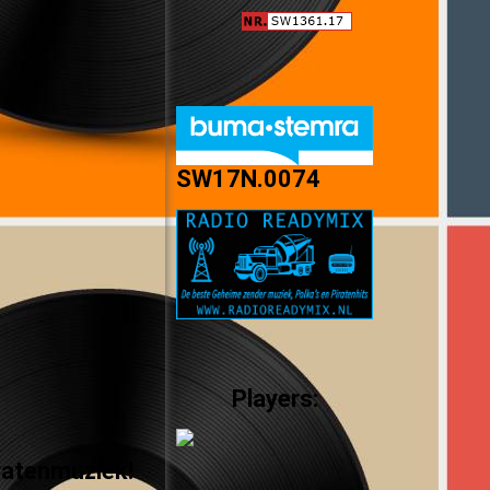
SW17N.0074
Players:
ratenmuziek!