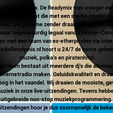
adio Readymix. De Readymix was vroeger ee
e FM-etherpiraat die met een sterke zender er
was. De geheime zender draaide destijds vanu
 maar tegenwoordig legaal vanuit Emmer-Co
n met een team van ex-etherpiraten via inter
dioReadymix.nl hoort u 24/7 de beste gehe
muziek, polka's en piratenhits!
ge team bestaat uit meerdere dj's die allemaa
internetradio maken. Geluidskwaliteit en draa
hoog in het vaandel. Wij draaien de mooiste, ge
uziek in onze live-uitzendingen. Tevens hebbe
uitgebreide non-stop muziekprogrammering.
uitzendingen hoor je dus voornamelijk de bek