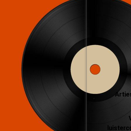
Artie
luisterc