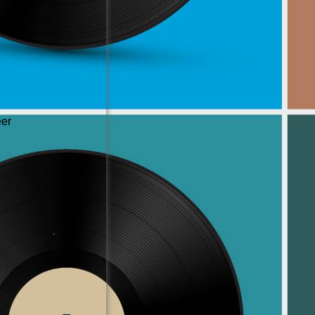
ix
eer