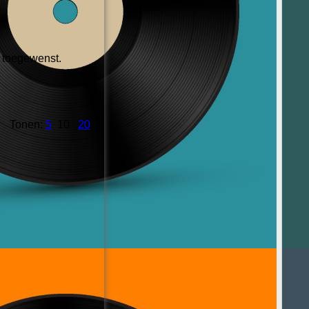
g toegewenst.
Tonen:
5
10
20