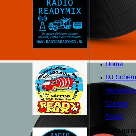
Home
DJ Schem
Verzoekje
Contact
Social
Luister nu 