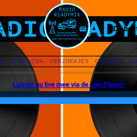
.NL
De bes
P
E
DJ SCHEMA
VERZOEKJES
CONTACT
SO
Luister nu live mee via de Live Player!