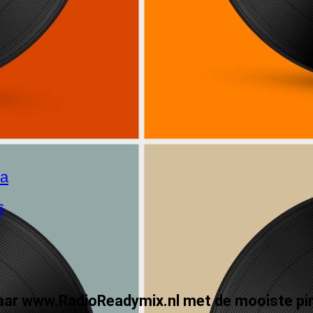
a
s
naar www.RadioReadymix.nl met de mooiste pi