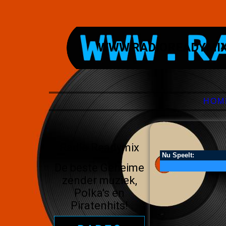
WWW.RADIOREADYMIX
HOM
Radio Readymix
De beste Geheime
zender muziek,
Polka's en
Piratenhits!