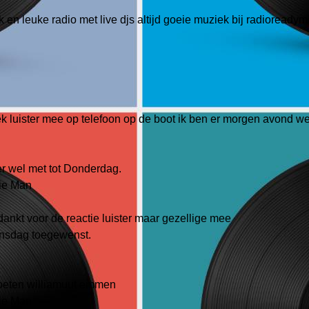
en leuke radio met live djs altijd goeie muziek bij radioreadym
 luister mee op telefoon op de boot ik ben er morgen avond w
er wel met tot Donderdag.
tie Man
dankt voor de reactie luister maar gezellige mee
ensdag toegewenst.
oeten williamuut emmen
tie Man