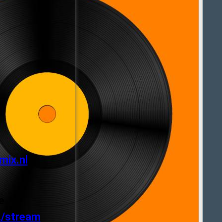
mix.nl
e
2/stream