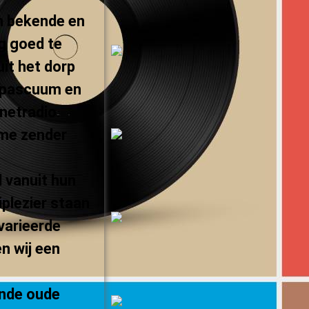
n bekende en
g goed te
it het dorp
mpascuum en
netradio.
ime zender
l vanuit hun
iplezier staan
varieerde
n wij een
ende oude