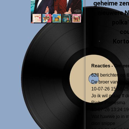
geheime zen
nieuwere N
polka'
cou
Korto
Reacties - Om een
628 berichten op 
De broer van Pie
10-07-26
15:58:25
Jo ik wil graag ff 
Piebe Piebesma
10-07-26
13:24:19
Wat hawwe jo in m
dion snippe