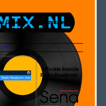
te Geheime zender muziek,
olka's en Piratenhits!
CIAL
Officiële licentie
Radio Readymix: