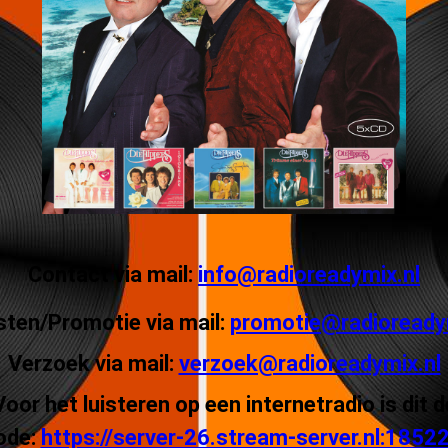
Contact via mail:
info@radioreadymix.nl
sten/Promotie via mail:
promotie@radioready
Verzoek via mail:
verzoek@radioreadymix.nl
Voor het luisteren op een internetradio is dit d
ode:
https://server-26.stream-server.nl:1852