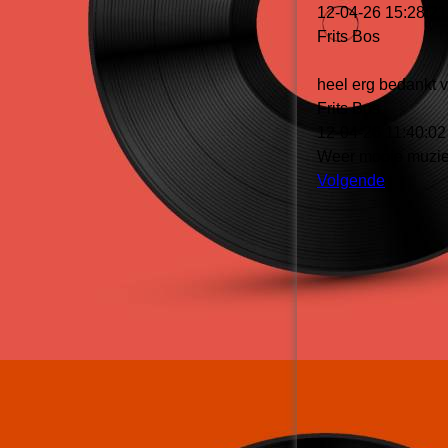
12-04-26
15:28:21
Frits Bos
heel erg bedankt v
Frits Bos
12-04-26
11:40:02
Weer mooie muziek
Volgende